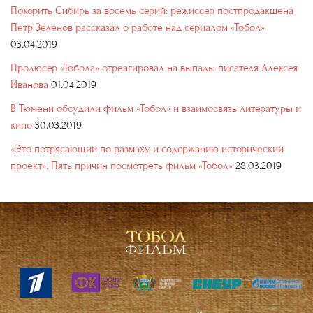
Покорить Сибирь за восемь серий: режиссер постпродакшена
Петр Зеленов рассказал о работе над сериалом «Тобол»
03.04.2019
Продюсер «Тобола» отреагировал на выпады писателя Алексея
Иванова
01.04.2019
В Тюмени обсудили фильм «Тобол» и взаимосвязь литературы и
кино
30.03.2019
«Это потрясающий по размаху и содержанию исторический
проект». Пять причин посмотреть фильм «Тобол»
28.03.2019