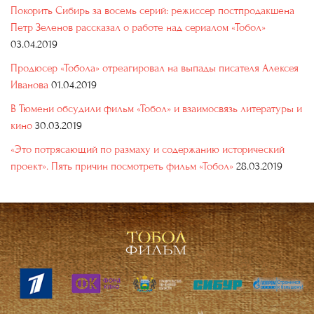
Покорить Сибирь за восемь серий: режиссер постпродакшена
Петр Зеленов рассказал о работе над сериалом «Тобол»
03.04.2019
Продюсер «Тобола» отреагировал на выпады писателя Алексея
Иванова
01.04.2019
В Тюмени обсудили фильм «Тобол» и взаимосвязь литературы и
кино
30.03.2019
«Это потрясающий по размаху и содержанию исторический
проект». Пять причин посмотреть фильм «Тобол»
28.03.2019