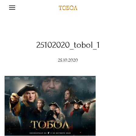
25102020_tobol_1
25.10.2020