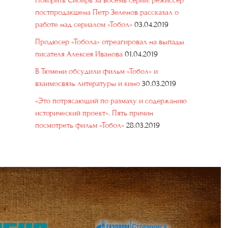
Покорить Сибирь за восемь серий: режиссер
постпродакшена Петр Зеленов рассказал о
работе над сериалом «Тобол»
03.04.2019
Продюсер «Тобола» отреагировал на выпады
писателя Алексея Иванова
01.04.2019
В Тюмени обсудили фильм «Тобол» и
взаимосвязь литературы и кино
30.03.2019
«Это потрясающий по размаху и содержанию
исторический проект». Пять причин
посмотреть фильм «Тобол»
28.03.2019