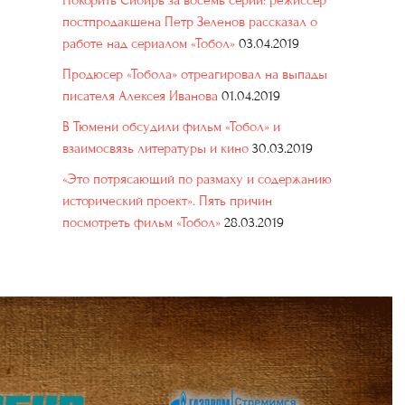
Покорить Сибирь за восемь серий: режиссер
постпродакшена Петр Зеленов рассказал о
работе над сериалом «Тобол»
03.04.2019
Продюсер «Тобола» отреагировал на выпады
писателя Алексея Иванова
01.04.2019
В Тюмени обсудили фильм «Тобол» и
взаимосвязь литературы и кино
30.03.2019
«Это потрясающий по размаху и содержанию
исторический проект». Пять причин
посмотреть фильм «Тобол»
28.03.2019