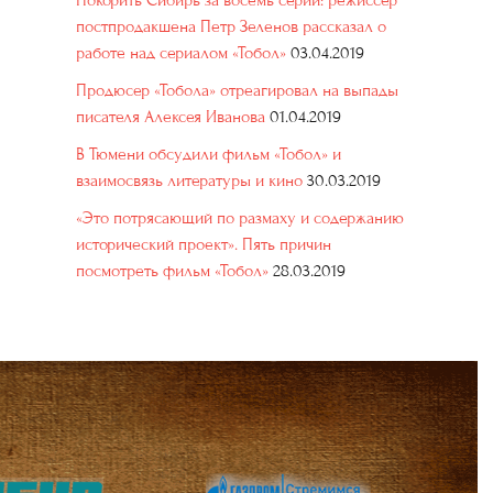
Покорить Сибирь за восемь серий: режиссер
постпродакшена Петр Зеленов рассказал о
работе над сериалом «Тобол»
03.04.2019
Продюсер «Тобола» отреагировал на выпады
писателя Алексея Иванова
01.04.2019
В Тюмени обсудили фильм «Тобол» и
взаимосвязь литературы и кино
30.03.2019
«Это потрясающий по размаху и содержанию
исторический проект». Пять причин
посмотреть фильм «Тобол»
28.03.2019