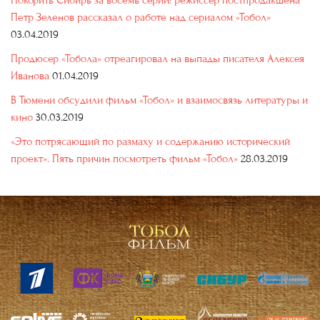
Покорить Сибирь за восемь серий: режиссер постпродакшена
Петр Зеленов рассказал о работе над сериалом «Тобол»
03.04.2019
Продюсер «Тобола» отреагировал на выпады писателя Алексея
Иванова
01.04.2019
В Тюмени обсудили фильм «Тобол» и взаимосвязь литературы и
кино
30.03.2019
«Это потрясающий по размаху и содержанию исторический
проект». Пять причин посмотреть фильм «Тобол»
28.03.2019