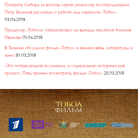
Покорить Сибирь за восемь серий: режиссер постпродакшена
Петр Зеленов рассказал о работе над сериалом «Тобол»
03.04.2019
Продюсер «Тобола» отреагировал на выпады писателя Алексея
Иванова
01.04.2019
В Тюмени обсудили фильм «Тобол» и взаимосвязь литературы и
кино
30.03.2019
«Это потрясающий по размаху и содержанию исторический
проект». Пять причин посмотреть фильм «Тобол»
28.03.2019