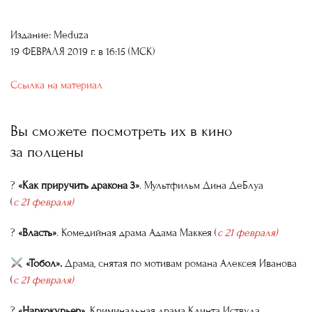
Издание: Meduza
19 ФЕВРАЛЯ 2019 г. в 16:15 (МСК)
Ссылка на материал
Вы сможете посмотреть их в кино
за полцены
?
«Как приручить дракона 3»
. Мультфильм Дина ДеБлуа
(
с 21 февраля)
?
«Власть»
. Комедийная драма Адама Маккея (
с 21 февраля)
«Тобол».
Драма, снятая по мотивам романа Алексея Иванова
(
с 21 февраля)
?
«Наркокурьер».
Криминальная драма Клинта Иствуда