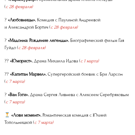
(
с 28 февраля)
?
«Любовницы».
Комедия с Паулиной Андреевой
и Александрой Бортич (
с 28 февраля)
?
«Мадонна: Рождение легенды».
Биографический фильм Гая
Гуйдо (
с 28 февраля)
??
«Юморист».
Драма Михаила Идова (
с 1 марта)
??
«Капитан Марвел».
Супергеройский боевик с Бри Ларсон
(
с 7 марта)
?
«Ван Гоги».
Драма Сергея Ливнева с Алексеем Серебряковым
(
с 7 марта)
«Лови момент».
Романтическая комедия с Юлией
Топольницкой (
с 7 марта)