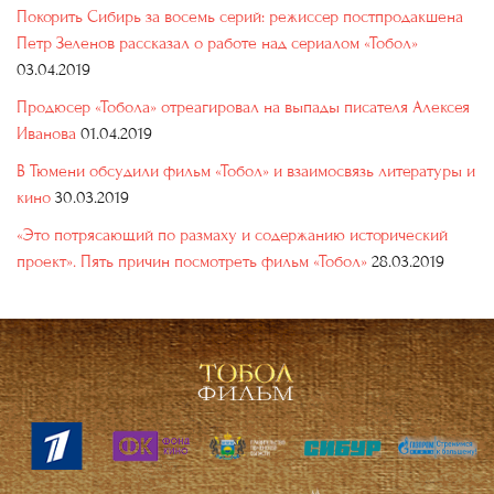
Покорить Сибирь за восемь серий: режиссер постпродакшена
Петр Зеленов рассказал о работе над сериалом «Тобол»
03.04.2019
Продюсер «Тобола» отреагировал на выпады писателя Алексея
Иванова
01.04.2019
В Тюмени обсудили фильм «Тобол» и взаимосвязь литературы и
кино
30.03.2019
«Это потрясающий по размаху и содержанию исторический
проект». Пять причин посмотреть фильм «Тобол»
28.03.2019