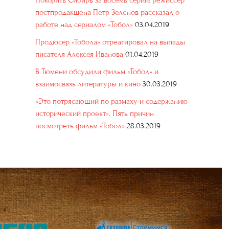
Покорить Сибирь за восемь серий: режиссер
постпродакшена Петр Зеленов рассказал о
работе над сериалом «Тобол»
03.04.2019
Продюсер «Тобола» отреагировал на выпады
писателя Алексея Иванова
01.04.2019
В Тюмени обсудили фильм «Тобол» и
взаимосвязь литературы и кино
30.03.2019
«Это потрясающий по размаху и содержанию
исторический проект». Пять причин
посмотреть фильм «Тобол»
28.03.2019