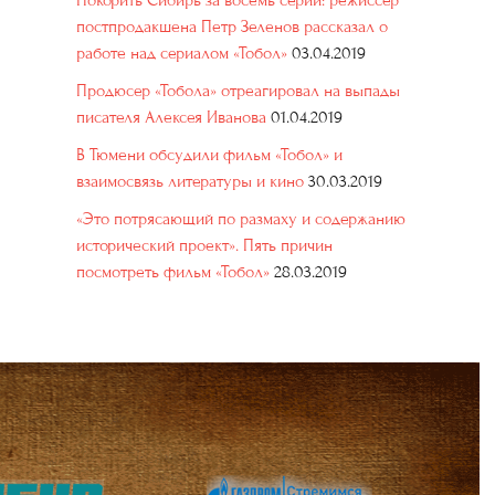
Покорить Сибирь за восемь серий: режиссер
постпродакшена Петр Зеленов рассказал о
работе над сериалом «Тобол»
03.04.2019
Продюсер «Тобола» отреагировал на выпады
писателя Алексея Иванова
01.04.2019
В Тюмени обсудили фильм «Тобол» и
взаимосвязь литературы и кино
30.03.2019
«Это потрясающий по размаху и содержанию
исторический проект». Пять причин
посмотреть фильм «Тобол»
28.03.2019