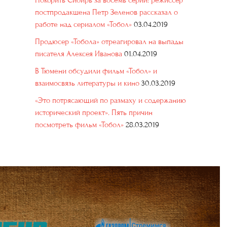
Покорить Сибирь за восемь серий: режиссер
постпродакшена Петр Зеленов рассказал о
работе над сериалом «Тобол»
03.04.2019
Продюсер «Тобола» отреагировал на выпады
писателя Алексея Иванова
01.04.2019
В Тюмени обсудили фильм «Тобол» и
взаимосвязь литературы и кино
30.03.2019
«Это потрясающий по размаху и содержанию
исторический проект». Пять причин
посмотреть фильм «Тобол»
28.03.2019