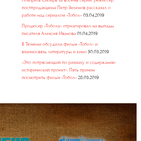
Покорить Сибирь за восемь серий: режиссер
постпродакшена Петр Зеленов рассказал о
работе над сериалом «Тобол»
03.04.2019
Продюсер «Тобола» отреагировал на выпады
писателя Алексея Иванова
01.04.2019
В Тюмени обсудили фильм «Тобол» и
взаимосвязь литературы и кино
30.03.2019
«Это потрясающий по размаху и содержанию
исторический проект». Пять причин
посмотреть фильм «Тобол»
28.03.2019