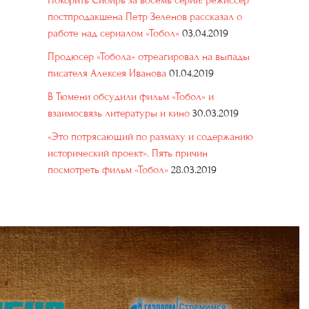
Покорить Сибирь за восемь серий: режиссер
постпродакшена Петр Зеленов рассказал о
работе над сериалом «Тобол»
03.04.2019
Продюсер «Тобола» отреагировал на выпады
писателя Алексея Иванова
01.04.2019
В Тюмени обсудили фильм «Тобол» и
взаимосвязь литературы и кино
30.03.2019
«Это потрясающий по размаху и содержанию
исторический проект». Пять причин
посмотреть фильм «Тобол»
28.03.2019